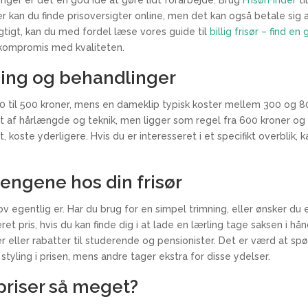
r kan du finde prisoversigter online, men det kan også betale sig 
igtigt, kan du med fordel læse vores guide til
billig frisør – find e
å kompromis med kvaliteten.
pning og behandlinger
 200 til 500 kroner, mens en dameklip typisk koster mellem 300 og 80
t af hårlængde og teknik, men ligger som regel fra 600 kroner og 
st, koste yderligere. Hvis du er interesseret i et specifikt overbli
 pengene hos din frisør
v egentlig er. Har du brug for en simpel trimning, eller ønsker du
eret pris, hvis du kan finde dig i at lade en lærling tage saksen i
r eller rabatter til studerende og pensionister. Det er værd at spørg
styling i prisen, mens andre tager ekstra for disse ydelser.
 priser så meget?