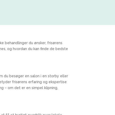
lke behandlinger du ønsker, frisørens
nnes, og hvordan du kan finde de bedste
 om du besøger en salon i en storby eller
etyder frisørens erfaring og ekspertise
g – om det er en simpel klipning,
l at få et hurtigt overblik over lokale