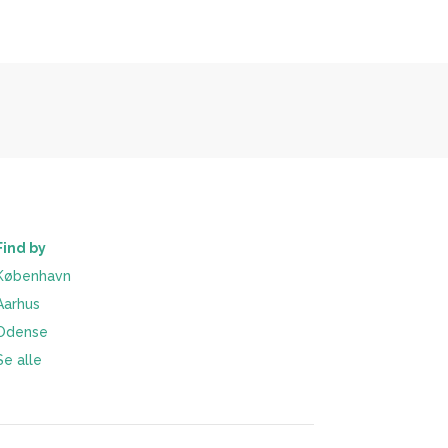
Find by
København
Aarhus
Odense
Se alle