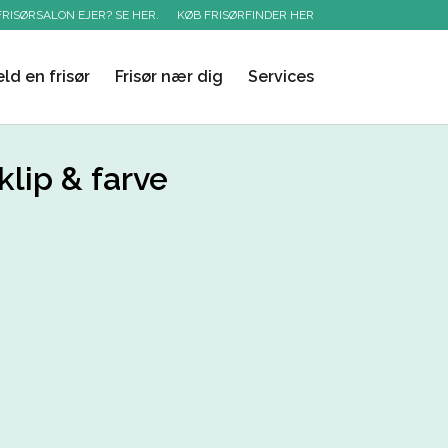
FRISØRSALON EJER? SE HER.
KØB FRISØRFINDER HER
ld en frisør
Frisør nær dig
Services
klip & farve