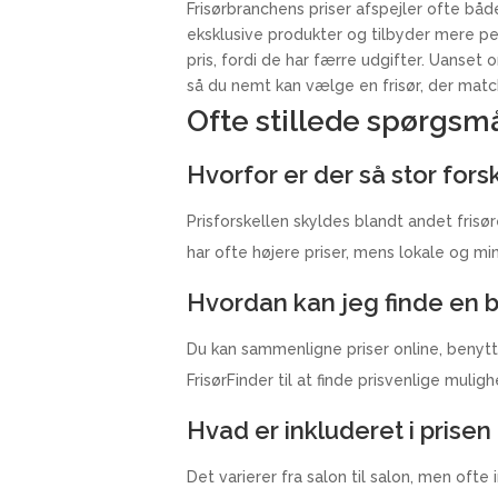
Frisørbranchens priser afspejler ofte bå
eksklusive produkter og tilbyder mere per
pris, fordi de har færre udgifter. Uanset o
så du nemt kan vælge en frisør, der matc
Ofte stillede spørgsm
Hvorfor er der så stor forsk
Prisforskellen skyldes blandt andet frisø
har ofte højere priser, mens lokale og mi
Hvordan kan jeg finde en bil
Du kan sammenligne priser online, benytte d
FrisørFinder til at finde prisvenlige mulig
Hvad er inkluderet i prise
Det varierer fra salon til salon, men oft