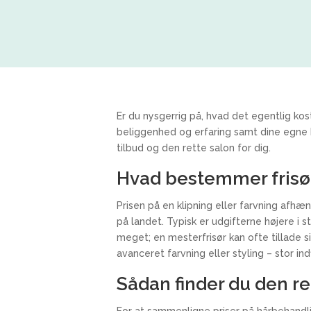
Er du nysgerrig på, hvad det egentlig kost
beliggenhed og erfaring samt dine egne b
tilbud og den rette salon for dig.
Hvad bestemmer frisør
Prisen på en klipning eller farvning afhæn
på landet. Typisk er udgifterne højere i 
meget; en mesterfrisør kan ofte tillade 
avanceret farvning eller styling – stor in
Sådan finder du den re
For at sammenligne priser på hårbehandli