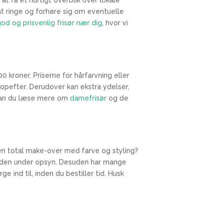
at ringe og forhøre sig om eventuelle
n god og prisvenlig frisør nær dig
, hvor vi
0 kroner. Priserne for hårfarvning eller
opefter. Derudover kan ekstra ydelser,
k, kan du læse mere om
damefrisør
og de
 en total make-over med farve og styling?
 hånden under opsyn. Desuden har mange
e ind til, inden du bestiller tid. Husk