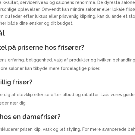
de kvalitet, serviceniveau og salonens renommé. De dyreste saloner
sonlige oplevelser. Omvendt kan mindre saloner eller lokale frisør
m du leder efter luksus eller prisvenlig klipning, kan du finde et s
her både dine ønsker og dit budget.
ål
el på priserne hos frisører?
rens erfaring, beliggenhed, valg af produkter og hvilken behandli
ndre saloner kan tilbyde mere fordelagtige priser.
lig frisør?
ig af elevklip eller se efter tilbud og rabatter. Læs vores guide til 
heder nær dig.
n hos en damefrisør?
e inkluderer prisen klip, vask og let styling. For mere avancerede 