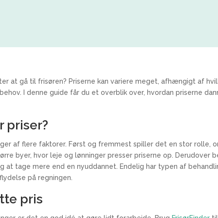
er at gå til frisøren? Priserne kan variere meget, afhængigt af hvi
ehov. I denne guide får du et overblik over, hvordan priserne da
 priser?
ger af flere faktorer. Først og fremmest spiller det en stor rolle,
større byer, hvor leje og lønninger presser priserne op. Derudover b
sig at tage mere end en nyuddannet. Endelig har typen af behandlin
dflydelse på regningen.
tte pris
nger er det en god idé at gøre lidt forarbejde. Brug
FrisørFinder
ti