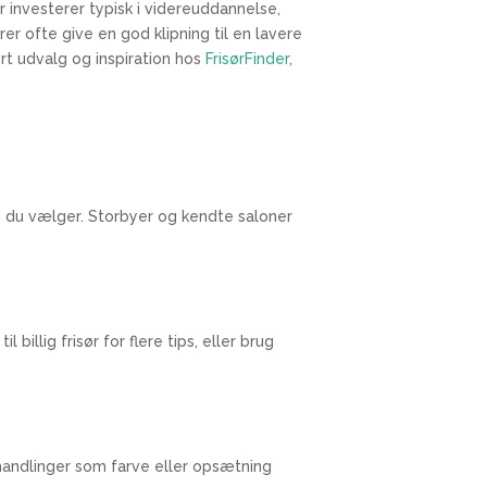
 investerer typisk i videreuddannelse,
er ofte give en god klipning til en lavere
tort udvalg og inspiration hos
FrisørFinder
,
ng du vælger. Storbyer og kendte saloner
billig frisør for flere tips, eller brug
behandlinger som farve eller opsætning