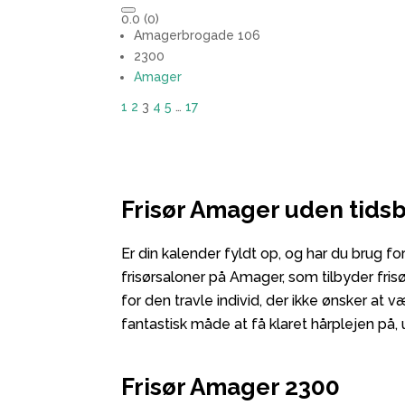
0.0
(0)
Amagerbrogade 106
2300
Amager
1
2
3
4
5
…
17
Frisør Amager uden tidsb
Er din kalender fyldt op, og har du brug for
frisørsaloner på Amager, som tilbyder frisø
for den travle individ, der ikke ønsker at
fantastisk måde at få klaret hårplejen på,
Frisør Amager 2300