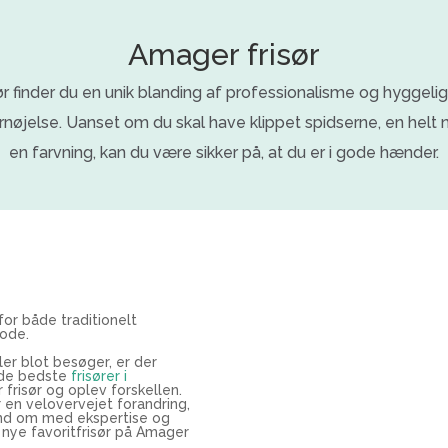
Amager frisør
r finder du en unik blanding af professionalisme og hyggeli
ornøjelse. Uanset om du skal have klippet spidserne, en helt n
en farvning, kan du være sikker på, at du er i gode hænder.
for både traditionelt
mode.
er blot besøger, er der
f de bedste
frisører i
frisør og oplev forskellen.
 en velovervejet forandring,
hånd om med ekspertise og
n nye favoritfrisør på Amager