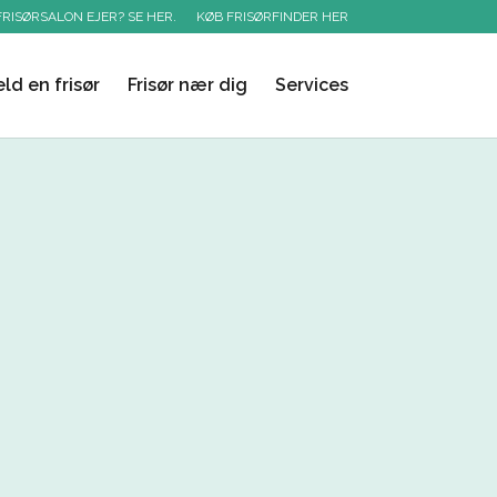
FRISØRSALON EJER? SE HER.
KØB FRISØRFINDER HER
ld en frisør
Frisør nær dig
Services