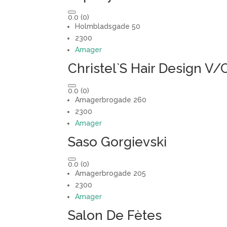
0.0
(0)
Holmbladsgade 50
2300
Amager
Christel`S Hair Design V/
0.0
(0)
Amagerbrogade 260
2300
Amager
Saso Gorgievski
0.0
(0)
Amagerbrogade 205
2300
Amager
Salon De Fètes