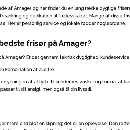
f Amager, og her finder du en lang række dygtige frisører, der
 forankring og dedikation til fællesskabet. Mange af disse fri
se. Her er personlig service og lokale rødder nøgleordene.
bedste frisør på Amager?
 på Amager? Er det gennem teknisk dygtighed, kundeservic
n kombination af alle tre.
tydningen af at lytte til kundernes ønsker og formår at tran
sser til dit ansigt, men også til din livsstil.
r mere end blot en klipning; det er en oplevelse. Den rette 