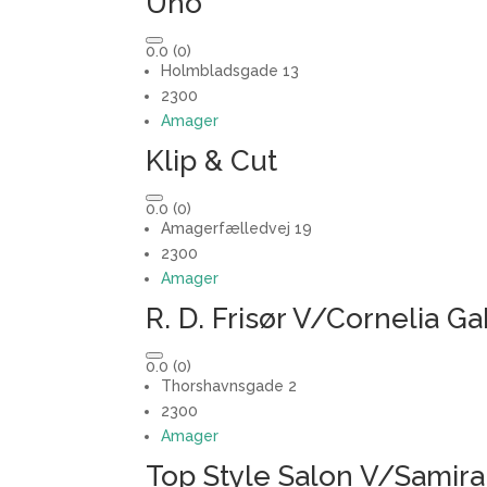
Uno
0.0
(0)
Holmbladsgade 13
2300
Amager
Klip & Cut
0.0
(0)
Amagerfælledvej 19
2300
Amager
R. D. Frisør V/Cornelia G
0.0
(0)
Thorshavnsgade 2
2300
Amager
Top Style Salon V/Samir