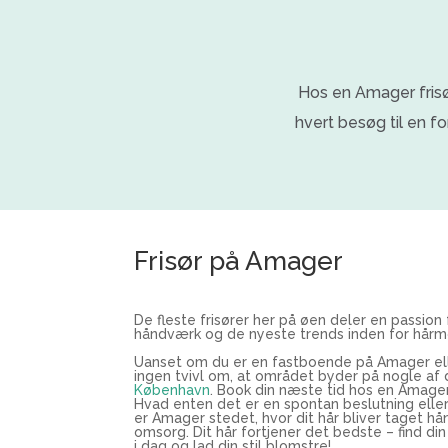
Hos en Amager frisø
hvert besøg til en f
Frisør på Amager
De fleste frisører her på øen deler en passion 
håndværk og de nyeste trends inden for hår
Uanset om du er en fastboende på Amager ell
ingen tvivl om, at området byder på nogle a
København
. Book din næste tid hos en Amager 
Hvad enten det er en spontan beslutning eller
er Amager stedet, hvor dit hår bliver taget 
omsorg. Dit hår fortjener det bedste – find di
i dag og lad din stil blomstre!