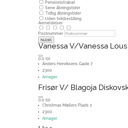
Pensionistrabat
Sene åbningstider
Tidlig åbningstider
Uden tidsbestilling
Anmeldelser
Postnummer
Nulstil
Vanessa V/Vanessa Lous
0.0
(0)
Anders Henriksens Gade 7
2300
Amager
Frisør V/ Blagoja Diskovsk
0.0
(0)
Christmas Møllers Plads 2
2300
Amager