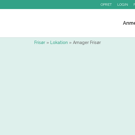
OPRET
LOGIN
Anme
Frisør
»
Lokation
»
Amager Frisør