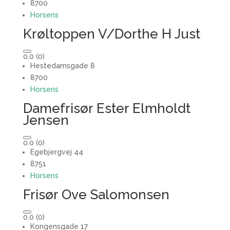
8700
Horsens
Krøltoppen V/Dorthe H Just
0.0
(0)
Hestedamsgade 8
8700
Horsens
Damefrisør Ester Elmholdt
Jensen
0.0
(0)
Egebjergvej 44
8751
Horsens
Frisør Ove Salomonsen
0.0
(0)
Kongensgade 17