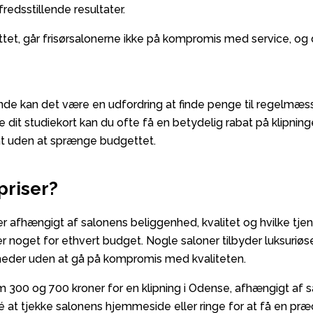
fredsstillende resultater.
t, går frisørsalonerne ikke på kompromis med service, og der
e kan det være en udfordring at finde penge til regelmæss
vise dit studiekort kan du ofte få en betydelig rabat på klipni
nt uden at sprænge budgettet.
priser?
er afhængigt af salonens beliggenhed, kvalitet og hvilke tjen
 er noget for ethvert budget. Nogle saloner tilbyder luksuriøs
heder uden at gå på kompromis med kvaliteten.
m 300 og 700 kroner for en klipning i Odense, afhængigt af
é at tjekke salonens hjemmeside eller ringe for at få en præcis