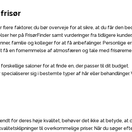
 frisør
r flere faktorer, du bør overveje for at sikre, at du får den b
ser her på FrisørFinder samt vurderinger fra tidligere kunder
nner, familie og kolleger for at få anbefalinger. Personlige e
r at få en fornemmelse af atmosfæren og tale med frisørerne
rskellige saloner for at finde en, der passer til dit budget.
r specialiserer sig i bestemte typer af hår eller behandlinger.
dt for deres høje kvalitet, behøver det ikke at betyde, at d
kvalitetsklipninger til overkommelige priser. Når du søger efter 