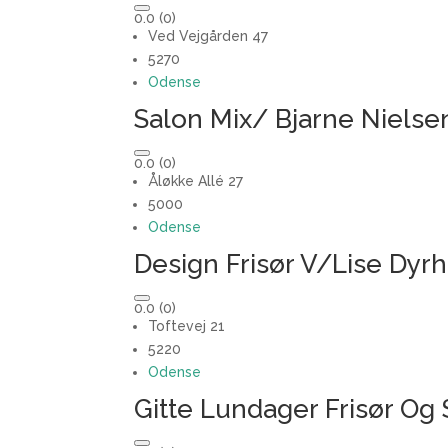
0.0
(0)
Ved Vejgården 47
5270
Odense
Salon Mix/ Bjarne Nielse
0.0
(0)
Åløkke Allé 27
5000
Odense
Design Frisør V/Lise Dy
0.0
(0)
Toftevej 21
5220
Odense
Gitte Lundager Frisør Og S