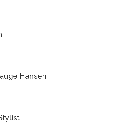
n
rhauge Hansen
tylist