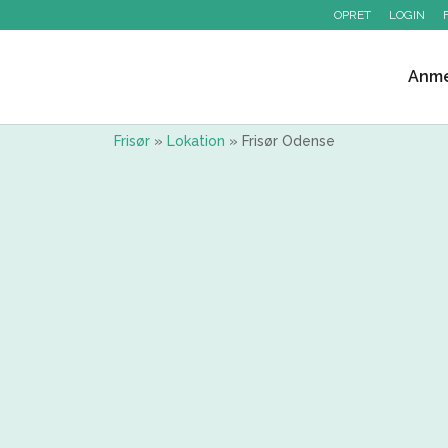
OPRET
LOGIN
Anme
Frisør
»
Lokation
»
Frisør Odense