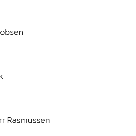
cobsen
k
Dørr Rasmussen