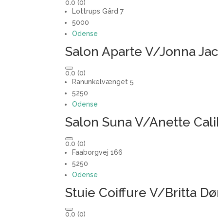
0.0
(0)
Lottrups Gård 7
5000
Odense
Salon Aparte V/Jonna Ja
0.0
(0)
Ranunkelvænget 5
5250
Odense
Salon Suna V/Anette Cali
0.0
(0)
Faaborgvej 166
5250
Odense
Stuie Coiffure V/Britta 
0.0
(0)