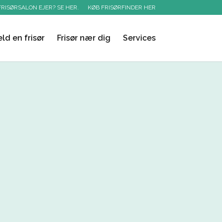
FRISØRSALON EJER? SE HER.
KØB FRISØRFINDER HER
ld en frisør
Frisør nær dig
Services