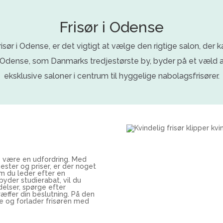
Frisør i Odense
frisør i Odense, er det vigtigt at vælge den rigtige salon, d
Odense, som Danmarks tredjestørste by, byder på et væld af 
eksklusive saloner i centrum til hyggelige nabolagsfrisører.
ke være en udfordring. Med
ester og priser, er der noget
m du leder efter en
ilbyder studierabat, vil du
elser, spørge efter
æffer din beslutning. På den
e og forlader frisøren med