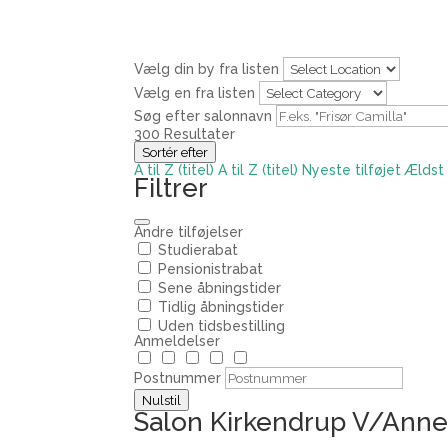
Vælg din by fra listen
Vælg en fra listen
Søg efter salonnavn
300
Resultater
Sortér efter
A til Z (titel)
A til Z (titel)
Nyeste tilføjet
Ældst 
Filtrer
Andre tilføjelser
Studierabat
Pensionistrabat
Sene åbningstider
Tidlig åbningstider
Uden tidsbestilling
Anmeldelser
Postnummer
Nulstil
Salon Kirkendrup V/Ann