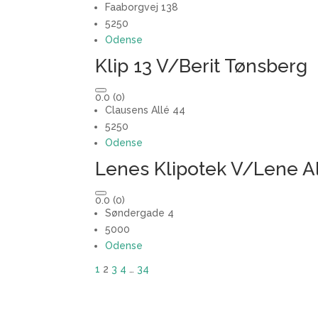
Faaborgvej 138
5250
Odense
Klip 13 V/Berit Tønsberg
0.0
(0)
Clausens Allé 44
5250
Odense
Lenes Klipotek V/Lene A
0.0
(0)
Søndergade 4
5000
Odense
1
2
3
4
…
34