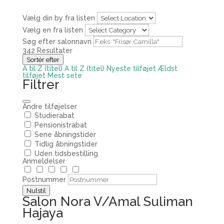
Vælg din by fra listen
Vælg en fra listen
Søg efter salonnavn
342
Resultater
Sortér efter
A til Z (titel)
A til Z (titel)
Nyeste tilføjet
Ældst
tilføjet
Mest sete
Filtrer
Andre tilføjelser
Studierabat
Pensionistrabat
Sene åbningstider
Tidlig åbningstider
Uden tidsbestilling
Anmeldelser
Postnummer
Nulstil
Salon Nora V/Amal Suliman
Hajaya