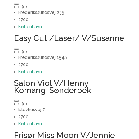
0.0
(0)
Frederikssundsvej 235
2700
København
Easy Cut /Laser/ V/Susanne
0.0
(0)
Frederikssundsvej 154A
2700
København
Salon Viol V/Henny
Komang-Sønderbek
0.0
(0)
Islevhusvej 7
2700
København
Frisør Miss Moon V/Jennie