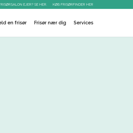
FRISØRSALON EJER? SE HER.
KØB FRISØRFINDER HER
ld en frisør
Frisør nær dig
Services