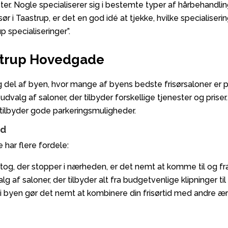
ster. Nogle specialiserer sig i bestemte typer af hårbehandli
r i Taastrup, er det en god idé at tjekke, hvilke specialiseri
p specialiseringer”.
astrup Hovedgade
 del af byen, hvor mange af byens bedste frisørsaloner er pl
udvalg af saloner, der tilbyder forskellige tjenester og prise
 tilbyder gode parkeringsmuligheder.
ed
har flere fordele:
g, der stopper i nærheden, er det nemt at komme til og fr
lg af saloner, der tilbyder alt fra budgetvenlige klipninger ti
yen gør det nemt at kombinere din frisørtid med andre æri