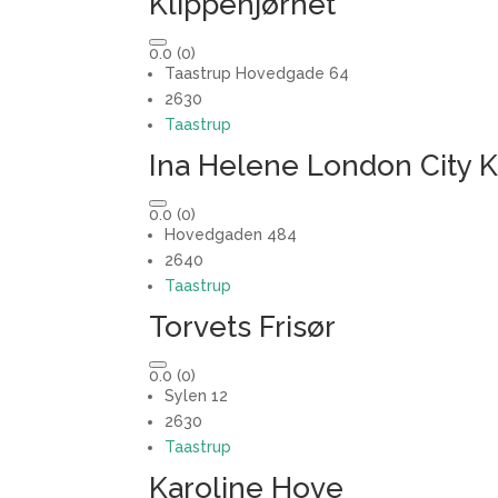
Klippehjørnet
0.0
(0)
Taastrup Hovedgade 64
2630
Taastrup
Ina Helene London City K
0.0
(0)
Hovedgaden 484
2640
Taastrup
Torvets Frisør
0.0
(0)
Sylen 12
2630
Taastrup
Karoline Hove