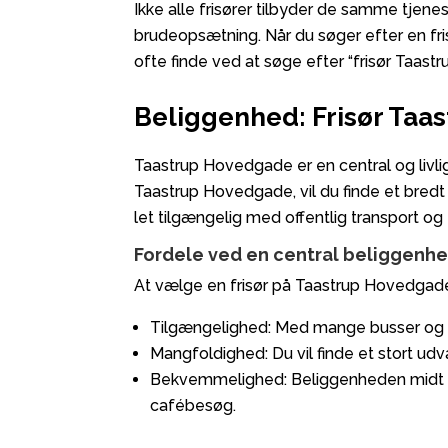
Ikke alle frisører tilbyder de samme tjene
brudeopsætning. Når du søger efter en frisø
ofte finde ved at søge efter “frisør Taastru
Beliggenhed: Frisør Ta
Taastrup Hovedgade er en central og livlig
Taastrup Hovedgade, vil du finde et bredt 
let tilgængelig med offentlig transport og
Fordele ved en central beliggenh
At vælge en frisør på Taastrup Hovedgade 
Tilgængelighed: Med mange busser og to
Mangfoldighed: Du vil finde et stort udva
Bekvemmelighed: Beliggenheden midt i b
cafébesøg.