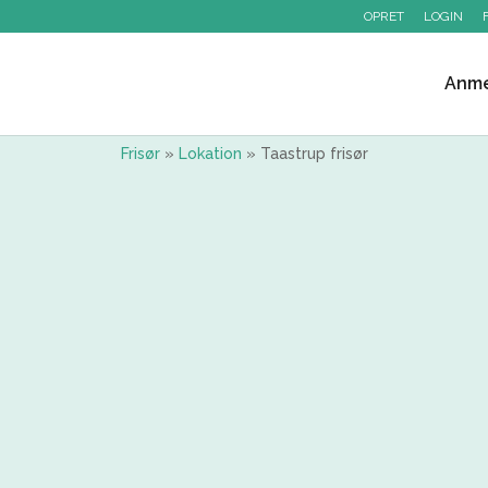
OPRET
LOGIN
Anme
Frisør
»
Lokation
»
Taastrup frisør