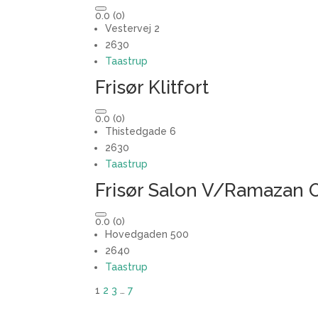
0.0
(0)
Vestervej 2
2630
Taastrup
Frisør Klitfort
0.0
(0)
Thistedgade 6
2630
Taastrup
Frisør Salon V/Ramazan 
0.0
(0)
Hovedgaden 500
2640
Taastrup
1
2
3
…
7