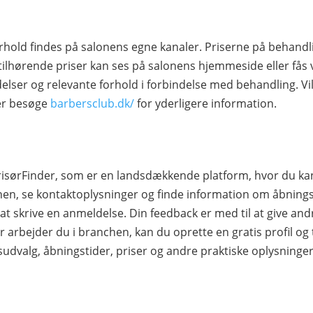
rhold findes på salonens egne kanaler. Priserne på behandl
tilhørende priser kan ses på salonens hjemmeside eller fås 
elser og relevante forhold i forbindelse med behandling. Vil
ler besøge
barbersclub.dk/
for yderligere information.
FrisørFinder, som er en landsdækkende platform, hvor du k
n, se kontaktoplysninger og finde information om åbningst
d at skrive en anmeldelse. Din feedback er med til at give an
r arbejder du i branchen, kan du oprette en gratis profil og til
sudvalg, åbningstider, priser og andre praktiske oplysninge