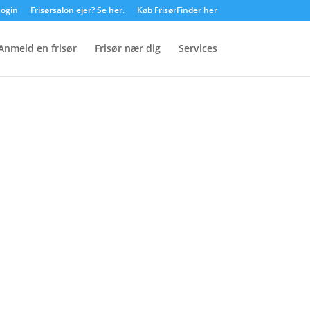
ogin
Frisørsalon ejer? Se her.
Køb FrisørFinder her
Anmeld en frisør
Frisør nær dig
Services