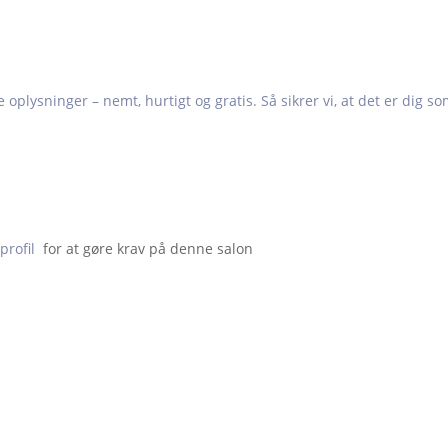
e oplysninger – nemt, hurtigt og gratis. Så sikrer vi, at det er dig s
profil
  for at gøre krav på denne salon                    