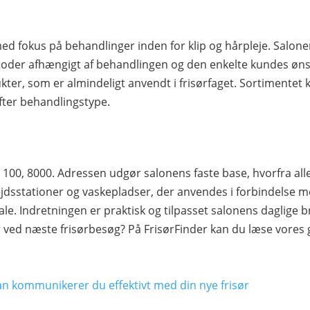
d fokus på behandlinger inden for klip og hårpleje. Salonen
toder afhængigt af behandlingen og den enkelte kundes ønsk
kter, som er almindeligt anvendt i frisørfaget. Sortimentet 
 efter behandlingstype.
é 100, 8000. Adressen udgør salonens faste base, hvorfra a
jdsstationer og vaskepladser, der anvendes i forbindelse m
le. Indretningen er praktisk og tilpasset salonens daglige br
 ved næste frisørbesøg? På FrisørFinder kan du læse vores
an kommunikerer du effektivt med din nye frisør