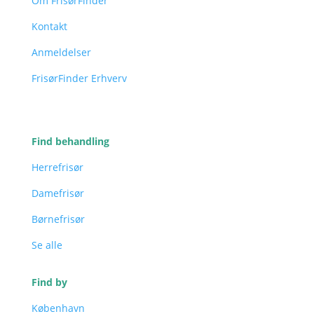
Om FrisørFinder
Kontakt
Anmeldelser
FrisørFinder Erhverv
Find behandling
Herrefrisør
Damefrisør
Børnefrisør
Se alle
Find by
København