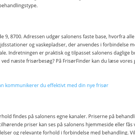
r behandlingstype.
e 9, 8700. Adressen udgør salonens faste base, hvorfra al
jdsstationer og vaskepladser, der anvendes i forbindelse m
le. Indretningen er praktisk og tilpasset salonens daglige br
 ved næste frisørbesøg? På FrisørFinder kan du læse vores
an kommunikerer du effektivt med din nye frisør
rhold findes på salonens egne kanaler. Priserne på behandl
tilhørende priser kan ses på salonens hjemmeside eller fås 
elser og relevante forhold i forbindelse med behandling. Vil