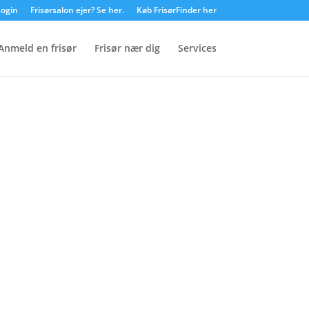
ogin
Frisørsalon ejer? Se her.
Køb FrisørFinder her
Anmeld en frisør
Frisør nær dig
Services