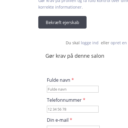
Gør krav på profilen og få fuld kontrol over din
korrekte informationer.
Bekræft ejerskab
Du skal 
logge ind
  eller 
opret en 
Gør krav på denne salon
Fulde navn
*
Telefonnummer
*
Din e-mail
*