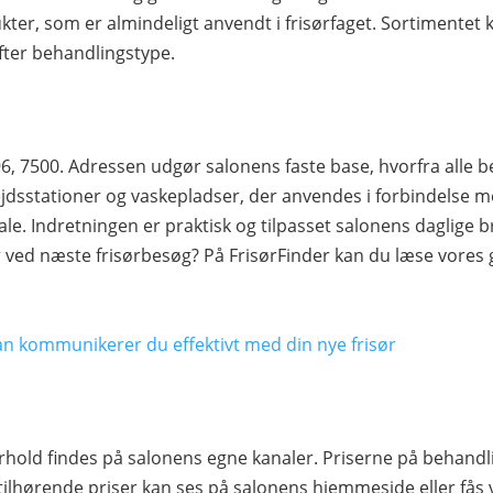
kter, som er almindeligt anvendt i frisørfaget. Sortimentet 
 efter behandlingstype.
96, 7500. Adressen udgør salonens faste base, hvorfra all
jdsstationer og vaskepladser, der anvendes i forbindelse m
le. Indretningen er praktisk og tilpasset salonens daglige br
 ved næste frisørbesøg? På FrisørFinder kan du læse vores
an kommunikerer du effektivt med din nye frisør
rhold findes på salonens egne kanaler. Priserne på behandl
tilhørende priser kan ses på salonens hjemmeside eller fås 