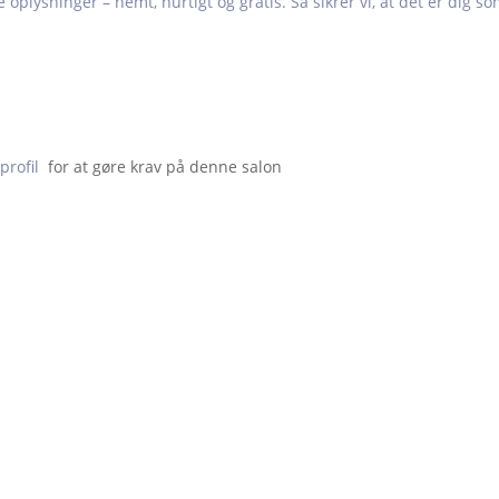
e oplysninger – nemt, hurtigt og gratis. Så sikrer vi, at det er dig s
profil
  for at gøre krav på denne salon                    