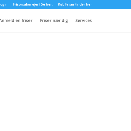
ogin
Frisørsalon ejer? Se her.
Køb FrisørFinder her
Anmeld en frisør
Frisør nær dig
Services