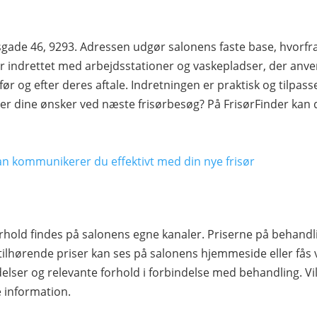
ade 46, 9293. Adressen udgør salonens faste base, hvorfra
 indrettet med arbejdsstationer og vaskepladser, der anve
før og efter deres aftale. Indretningen er praktisk og tilpas
rer dine ønsker ved næste frisørbesøg? På FrisørFinder kan 
an kommunikerer du effektivt med din nye frisør
rhold findes på salonens egne kanaler. Priserne på behandl
tilhørende priser kan ses på salonens hjemmeside eller fås 
elser og relevante forhold i forbindelse med behandling. Vil
e information.