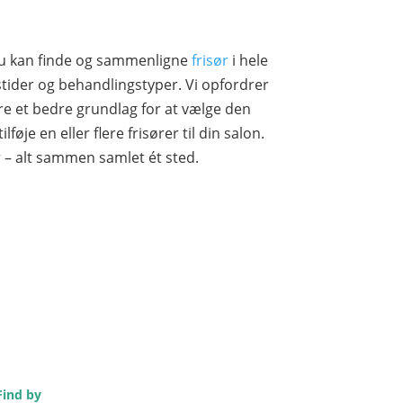
 du kan finde og sammenligne
frisør
i hele
ider og behandlingstyper. Vi opfordrer
dre et bedre grundlag for at vælge den
føje en eller flere frisører til din salon.
r – alt sammen samlet ét sted.
Find by