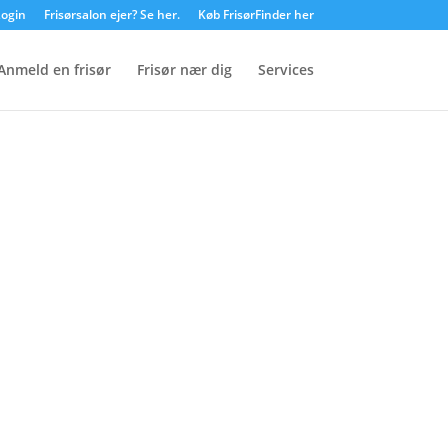
ogin
Frisørsalon ejer? Se her.
Køb FrisørFinder her
Anmeld en frisør
Frisør nær dig
Services