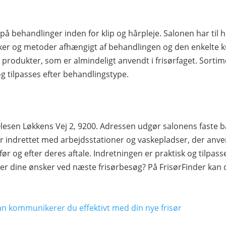
på behandlinger inden for klip og hårpleje. Salonen har til
kker og metoder afhængigt af behandlingen og den enkelte 
s produkter, som er almindeligt anvendt i frisørfaget. Sorti
 og tilpasses efter behandlingstype.
esen Løkkens Vej 2, 9200. Adressen udgør salonens faste ba
 indrettet med arbejdsstationer og vaskepladser, der anve
før og efter deres aftale. Indretningen er praktisk og tilpas
rer dine ønsker ved næste frisørbesøg? På FrisørFinder kan 
an kommunikerer du effektivt med din nye frisør