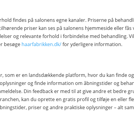
rhold findes på salonens egne kanaler. Priserne på behandl
tilhørende priser kan ses på salonens hjemmeside eller fås 
elser og relevante forhold i forbindelse med behandling. Vil
ler besøge
haarfabrikken.dk/
for yderligere information.
nder, som er en landsdækkende platform, hvor du kan finde
plysninger og finde information om åbningstider og behandl
nmeldelse. Din feedback er med til at give andre et bedre gru
ranchen, kan du oprette en gratis profil og tilføje en eller fler
bningstider, priser og andre praktiske oplysninger – alt sa