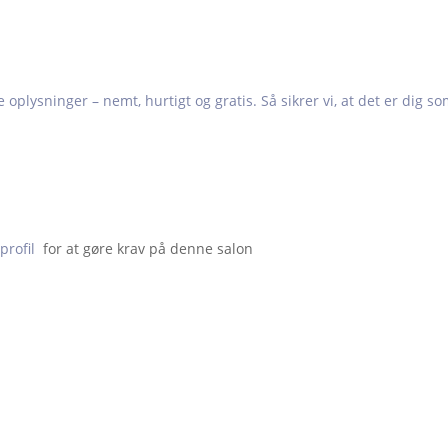
e oplysninger – nemt, hurtigt og gratis. Så sikrer vi, at det er dig s
profil
  for at gøre krav på denne salon                    