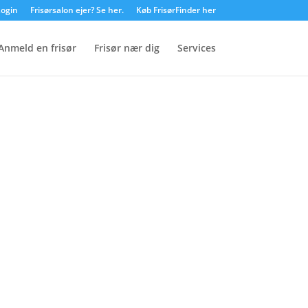
ogin
Frisørsalon ejer? Se her.
Køb FrisørFinder her
Anmeld en frisør
Frisør nær dig
Services