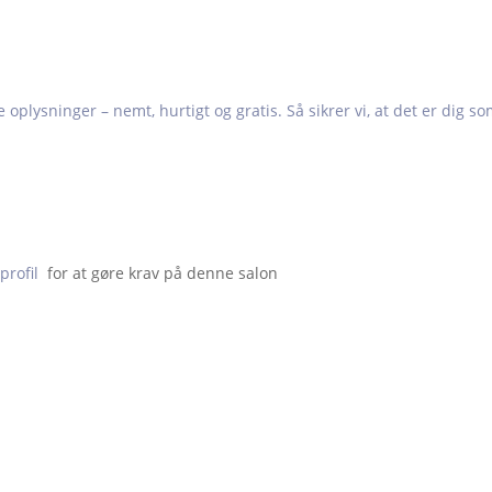
e oplysninger – nemt, hurtigt og gratis. Så sikrer vi, at det er dig s
profil
  for at gøre krav på denne salon                    