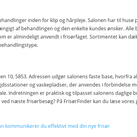
handlinger inden for klip og hårpleje. Salonen har til hus
ængigt af behandlingen og den enkelte kundes ønsker. Alle b
m er almindeligt anvendt i frisørfaget. Sortimentet kan dækk
r behandlingstype.
en 10, 5853. Adressen udgør salonens faste base, hvorfra 
jdsstationer og vaskepladser, der anvendes i forbindelse m
le. Indretningen er praktisk og tilpasset salonens daglige br
 ved næste frisørbesøg? På FrisørFinder kan du læse vores
an kommunikerer du effektivt med din nye frisør