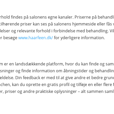
rhold findes på salonens egne kanaler. Priserne på behandl
tilhørende priser kan ses på salonens hjemmeside eller fås 
elser og relevante forhold i forbindelse med behandling. Vil
ler besøge
www.haarfeen.dk/
for yderligere information.
 som er en landsdækkende platform, hvor du kan finde og s
ninger og finde information om åbningstider og behandlingst
ldelse. Din feedback er med til at give andre et bedre grund
chen, kan du oprette en gratis profil og tilføje en eller flere 
er, priser og andre praktiske oplysninger – alt sammen samle