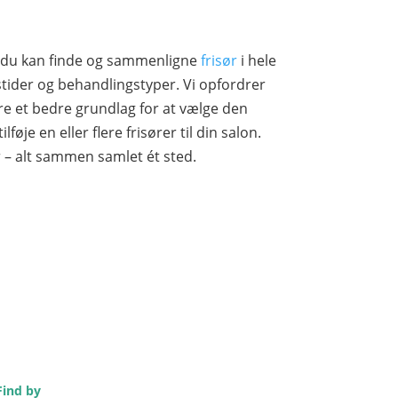
or du kan finde og sammenligne
frisør
i hele
ider og behandlingstyper. Vi opfordrer
dre et bedre grundlag for at vælge den
føje en eller flere frisører til din salon.
r – alt sammen samlet ét sted.
Find by