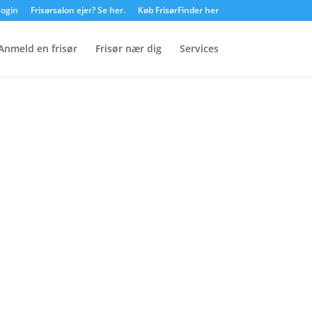
ogin
Frisørsalon ejer? Se her.
Køb FrisørFinder her
Anmeld en frisør
Frisør nær dig
Services