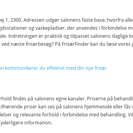
ej 1, 2300. Adressen udgør salonens faste base, hvorfra a
jdsstationer og vaskepladser, der anvendes i forbindelse m
le. Indretningen er praktisk og tilpasset salonens daglige br
 ved næste frisørbesøg? På FrisørFinder kan du læse vores
an kommunikerer du effektivt med din nye frisør
rhold findes på salonens egne kanaler. Priserne på behandl
tilhørende priser kan ses på salonens hjemmeside eller fås 
elser og relevante forhold i forbindelse med behandling. Vil
 yderligere information.