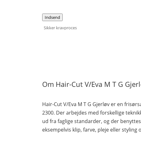
Indsend
Sikker kravproces
Om Hair-Cut V/Eva M T G Gjer
Hair-Cut V/Eva M T G Gjerløv er en frisør
2300. Der arbejdes med forskellige tekni
ud fra faglige standarder, og der benytte
eksempelvis klip, farve, pleje eller styling