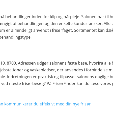
 på behandlinger inden for klip og hårpleje. Salonen har til
ængigt af behandlingen og den enkelte kundes ønsker. Alle b
m er almindeligt anvendt i frisørfaget. Sortimentet kan dækk
r behandlingstype.
 10, 8700. Adressen udgør salonens faste base, hvorfra all
jdsstationer og vaskepladser, der anvendes i forbindelse m
le. Indretningen er praktisk og tilpasset salonens daglige br
 ved næste frisørbesøg? På FrisørFinder kan du læse vores
an kommunikerer du effektivt med din nye frisør