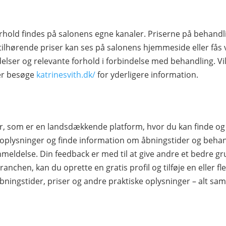
rhold findes på salonens egne kanaler. Priserne på behandl
tilhørende priser kan ses på salonens hjemmeside eller fås 
elser og relevante forhold i forbindelse med behandling. Vil
ler besøge
katrinesvith.dk/
for yderligere information.
nder, som er en landsdækkende platform, hvor du kan finde 
plysninger og finde information om åbningstider og behandl
nmeldelse. Din feedback er med til at give andre et bedre gru
ranchen, kan du oprette en gratis profil og tilføje en eller fler
bningstider, priser og andre praktiske oplysninger – alt sa