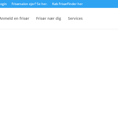
ogin
Frisørsalon ejer? Se her.
Køb FrisørFinder her
Anmeld en frisør
Frisør nær dig
Services