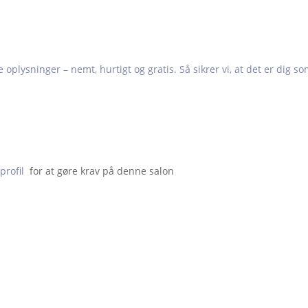
e oplysninger – nemt, hurtigt og gratis. Så sikrer vi, at det er dig s
profil
  for at gøre krav på denne salon                    