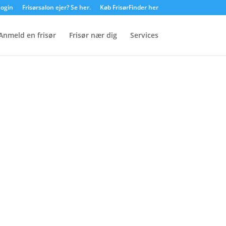
ogin
Frisørsalon ejer? Se her.
Køb FrisørFinder her
Anmeld en frisør
Frisør nær dig
Services