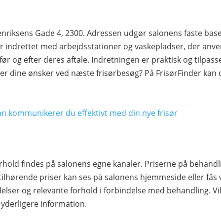
nriksens Gade 4, 2300. Adressen udgør salonens faste base,
 indrettet med arbejdsstationer og vaskepladser, der anve
før og efter deres aftale. Indretningen er praktisk og tilpas
rer dine ønsker ved næste frisørbesøg? På FrisørFinder kan 
an kommunikerer du effektivt med din nye frisør
rhold findes på salonens egne kanaler. Priserne på behandl
tilhørende priser kan ses på salonens hjemmeside eller fås 
elser og relevante forhold i forbindelse med behandling. Vil
 yderligere information.