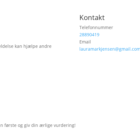
Kontakt
Telefonnummer
28890419
Email
ldelse kan hjælpe andre
lauramarkjensen@gmail.co
første og giv din ærlige vurdering!