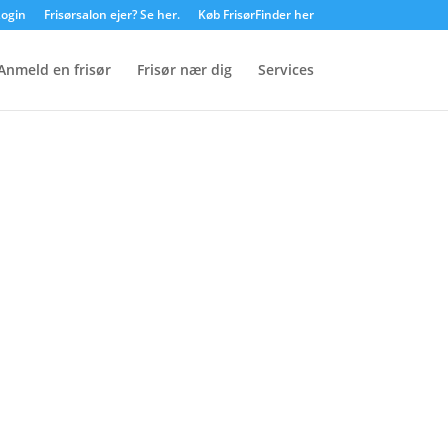
ogin
Frisørsalon ejer? Se her.
Køb FrisørFinder her
Anmeld en frisør
Frisør nær dig
Services