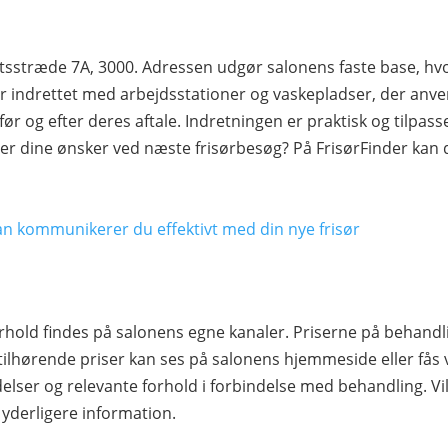
sstræde 7A, 3000. Adressen udgør salonens faste base, hvo
 indrettet med arbejdsstationer og vaskepladser, der anve
før og efter deres aftale. Indretningen er praktisk og tilpas
rer dine ønsker ved næste frisørbesøg? På FrisørFinder kan 
an kommunikerer du effektivt med din nye frisør
rhold findes på salonens egne kanaler. Priserne på behandl
tilhørende priser kan ses på salonens hjemmeside eller fås 
elser og relevante forhold i forbindelse med behandling. Vil
 yderligere information.