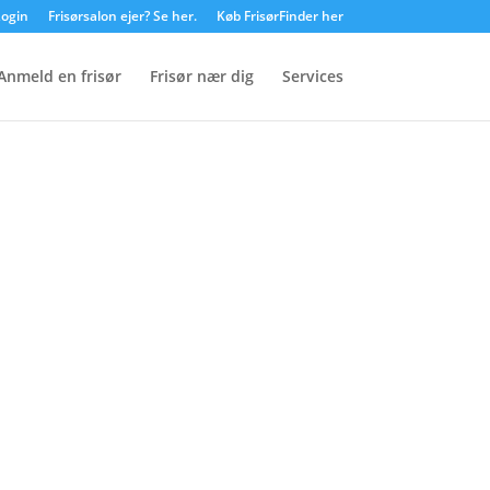
ogin
Frisørsalon ejer? Se her.
Køb FrisørFinder her
Anmeld en frisør
Frisør nær dig
Services