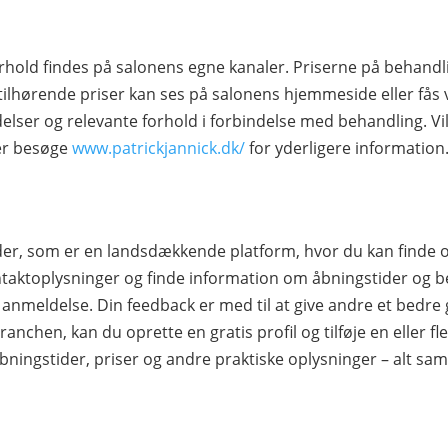
rhold findes på salonens egne kanaler. Priserne på behandl
tilhørende priser kan ses på salonens hjemmeside eller fås 
elser og relevante forhold i forbindelse med behandling. Vil
ler besøge
www.patrickjannick.dk/
for yderligere information
Finder, som er en landsdækkende platform, hvor du kan find
aktoplysninger og finde information om åbningstider og be
en anmeldelse. Din feedback er med til at give andre et bedre 
ranchen, kan du oprette en gratis profil og tilføje en eller fler
bningstider, priser og andre praktiske oplysninger – alt sa