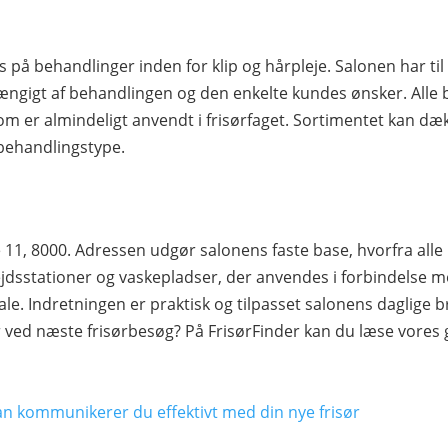
s på behandlinger inden for klip og hårpleje. Salonen har ti
ængigt af behandlingen og den enkelte kundes ønsker. Alle b
m er almindeligt anvendt i frisørfaget. Sortimentet kan dækk
r behandlingstype.
 11, 8000. Adressen udgør salonens faste base, hvorfra al
jdsstationer og vaskepladser, der anvendes i forbindelse m
le. Indretningen er praktisk og tilpasset salonens daglige br
 ved næste frisørbesøg? På FrisørFinder kan du læse vores
an kommunikerer du effektivt med din nye frisør