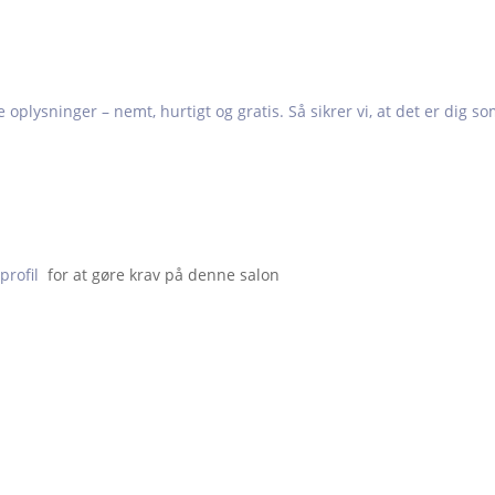
e oplysninger – nemt, hurtigt og gratis. Så sikrer vi, at det er dig s
profil
  for at gøre krav på denne salon                    