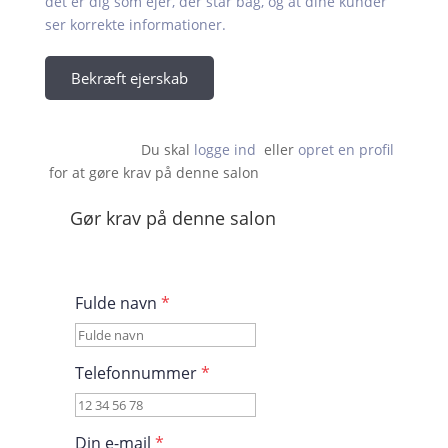
det er dig som ejer, der står bag, og at dine kunder
ser korrekte informationer.
Bekræft ejerskab
Du skal 
logge ind
  eller 
opret en profil
 for at gøre krav på denne salon                    
Gør krav på denne salon
Fulde navn
*
Telefonnummer
*
Din e-mail
*