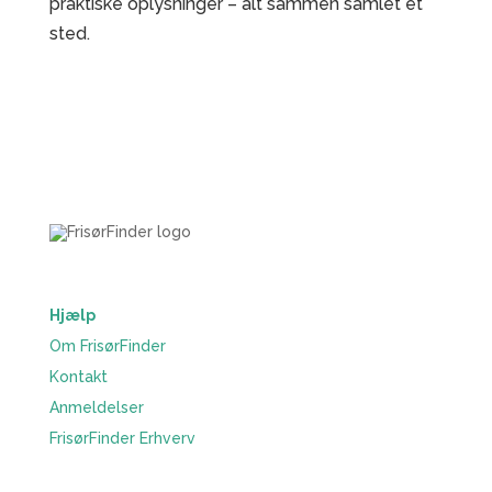
praktiske oplysninger – alt sammen samlet ét
sted.
Hjælp
Om FrisørFinder
Kontakt
Anmeldelser
FrisørFinder Erhverv