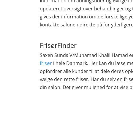
Information om åbningstider og øvrige fo
opdateret oversigt over behandlinger og 
gives der information om de forskellige yd
kontakte salonen direkte på for yderliger
FrisørFinder
Saxen Sunds V/Muhamad Khalil Hamad er r
frisør
i hele Danmark. Her kan du læse me
opfordrer alle kunder til at dele deres op
vælge den rette frisør. Har du selv en frisø
din salon. Det giver mulighed for at vise