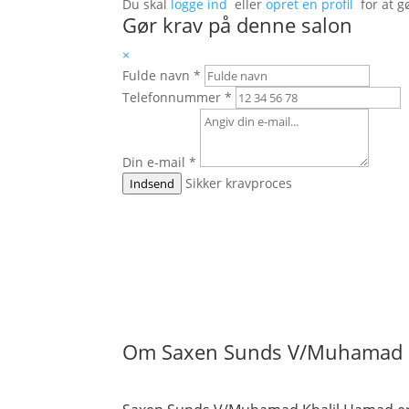
Du skal
logge ind
eller
opret en profil
for at g
Gør krav på denne salon
×
Fulde navn
*
Telefonnummer
*
Din e-mail
*
Sikker kravproces
Indsend
Om Saxen Sunds V/Muhamad 