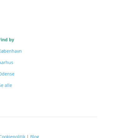
Find by
København
Aarhus
Odense
Se alle
Cookiepolitik
|
Blog