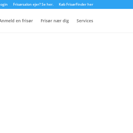
ogin
Frisørsalon ejer? Se her.
Køb FrisørFinder her
Anmeld en frisør
Frisør nær dig
Services