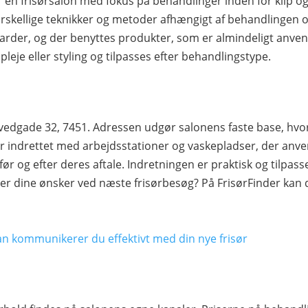
 frisørsalon med fokus på behandlinger inden for klip og 
skellige teknikker og metoder afhængigt af behandlingen o
arder, og der benyttes produkter, som er almindeligt anven
 pleje eller styling og tilpasses efter behandlingstype.
edgade 32, 7451. Adressen udgør salonens faste base, hvor
 indrettet med arbejdsstationer og vaskepladser, der anve
før og efter deres aftale. Indretningen er praktisk og tilpas
rer dine ønsker ved næste frisørbesøg? På FrisørFinder kan 
an kommunikerer du effektivt med din nye frisør