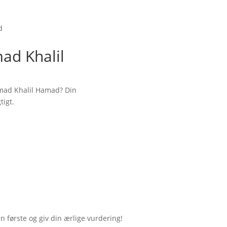
d
ad Khalil
mad Khalil Hamad? Din
tigt.
første og giv din ærlige vurdering!