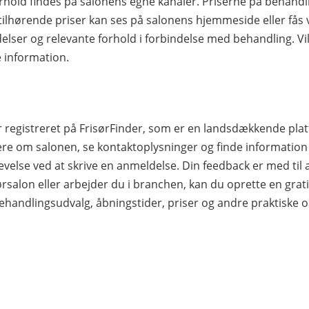
rhold findes på salonens egne kanaler. Priserne på behandl
tilhørende priser kan ses på salonens hjemmeside eller fås 
elser og relevante forhold i forbindelse med behandling. Vil
e information.
egistreret på FrisørFinder, som er en landsdækkende pla
re om salonen, se kontaktoplysninger og finde information
levelse ved at skrive en anmeldelse. Din feedback er med til 
rsalon eller arbejder du i branchen, kan du oprette en gratis pr
 behandlingsudvalg, åbningstider, priser og andre praktiske 