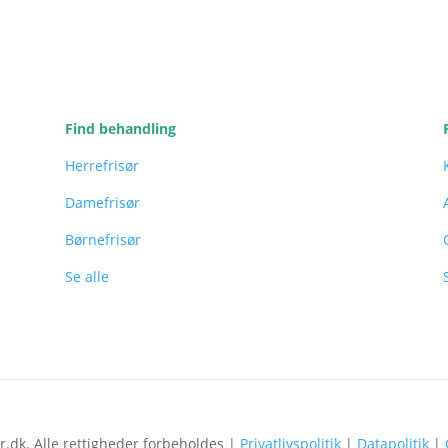
Find behandling
Herrefrisør
Damefrisør
Børnefrisør
Se alle
r.dk. Alle rettigheder forbeholdes |
Privatlivspolitik
|
Datapolitik
|