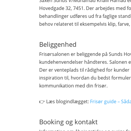
Saxen Sunds V/Muhamad Khalil Hamad er en
Hovedgade 32, 7451. Der arbejdes med for
behandlinger udføres ud fra faglige stand
behov relateret til eksempelvis klip, farve,
Beliggenhed
Frisørsalonen er beliggende på Sunds Hov
kundehenvendelser håndteres. Salonen er
Der er venteplads til rådighed for kunder 
inspiration til, hvordan du bedst formule
kommunikation med din frisør.
👉 Læs blogindlægget:
Frisør guide – Såd
Booking og kontakt