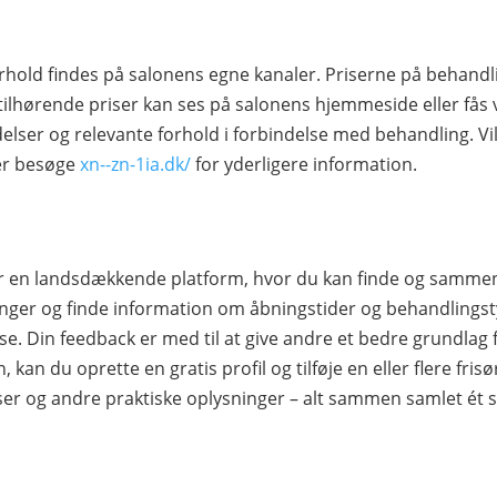
rhold findes på salonens egne kanaler. Priserne på behandl
tilhørende priser kan ses på salonens hjemmeside eller fås 
elser og relevante forhold i forbindelse med behandling. Vil
ler besøge
xn--zn-1ia.dk/
for yderligere information.
 er en landsdækkende platform, hvor du kan finde og samme
ger og finde information om åbningstider og behandlingstype
e. Din feedback er med til at give andre et bedre grundlag f
 kan du oprette en gratis profil og tilføje en eller flere frisø
ser og andre praktiske oplysninger – alt sammen samlet ét s