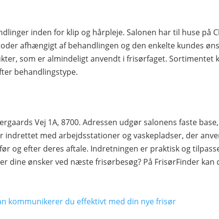
linger inden for klip og hårpleje. Salonen har til huse på 
toder afhængigt af behandlingen og den enkelte kundes ønsk
kter, som er almindeligt anvendt i frisørfaget. Sortimentet 
 efter behandlingstype.
ergaards Vej 1A, 8700. Adressen udgør salonens faste base,
 indrettet med arbejdsstationer og vaskepladser, der anve
før og efter deres aftale. Indretningen er praktisk og tilpas
rer dine ønsker ved næste frisørbesøg? På FrisørFinder kan 
an kommunikerer du effektivt med din nye frisør