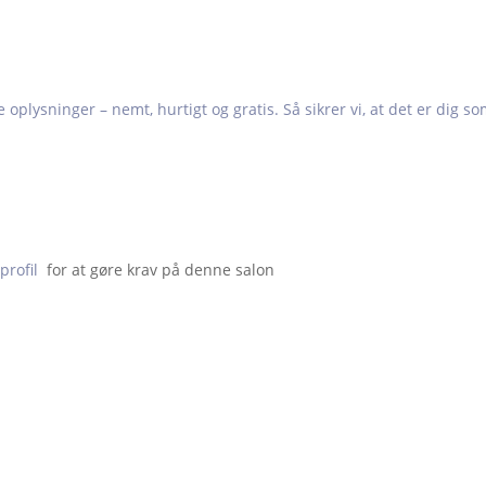
e oplysninger – nemt, hurtigt og gratis. Så sikrer vi, at det er dig s
profil
  for at gøre krav på denne salon                    