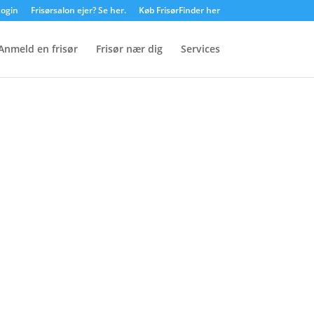
ogin
Frisørsalon ejer? Se her.
Køb FrisørFinder her
Anmeld en frisør
Frisør nær dig
Services