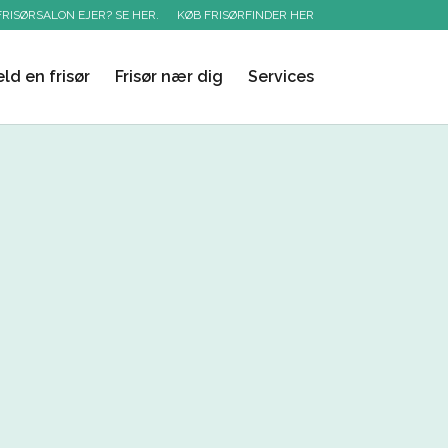
FRISØRSALON EJER? SE HER.
KØB FRISØRFINDER HER
ld en frisør
Frisør nær dig
Services