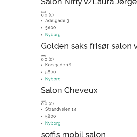
Salon Nifty v/Laura Jørg
0.0
(0)
Adelgade 3
5800
Nyborg
Golden saks frisør salo
0.0
(0)
Korsgade 18
5800
Nyborg
Salon Cheveux
0.0
(0)
Strandvejen 14
5800
Nyborg
soffis mobil salon