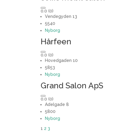
0.0
(0)
Vendegyden 13
5540
Nyborg
Hårfeen
0.0
(0)
Hovedgaden 10
5853
Nyborg
Grand Salon ApS
0.0
(0)
Adelgade 8
5800
Nyborg
1
2
3