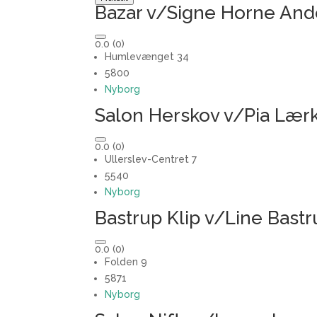
Bazar v/Signe Horne An
0.0
(0)
Humlevænget 34
5800
Nyborg
Salon Herskov v/Pia Lær
0.0
(0)
Ullerslev-Centret 7
5540
Nyborg
Bastrup Klip v/Line Bast
0.0
(0)
Folden 9
5871
Nyborg