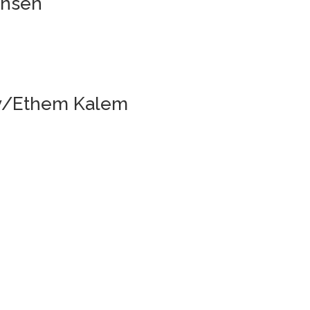
ensen
n v/Ethem Kalem