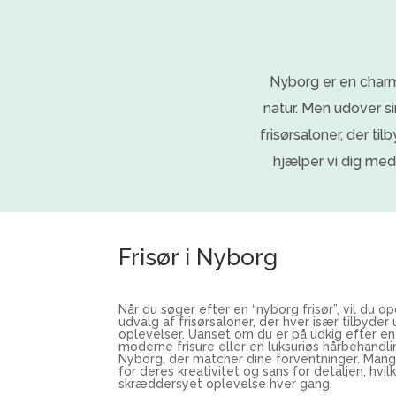
Nyborg er en charm
natur. Men udover si
frisørsaloner, der til
hjælper vi dig med
Frisør i Nyborg
Når du søger efter en “nyborg frisør”, vil du o
udvalg af frisørsaloner, der hver især tilbyder
oplevelser. Uanset om du er på udkig efter en k
moderne frisure eller en luksuriøs hårbehandling
Nyborg, der matcher dine forventninger. Mange
for deres kreativitet og sans for detaljen, hvilk
skræddersyet oplevelse hver gang.