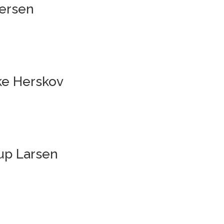
dersen
ke Herskov
rup Larsen