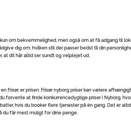
ke kun om bekvemmelighed, men også om at få adgang til loka
give dig om, hvilken stil der passer bedst til din personligh
, at dit hår altid ser sundt og velplejet ud.
 en frisør, er prisen. Frisør nyborg priser kan variere afhæng
n du forvente at finde konkurrencedygtige priser i Nyborg, h
abatter, hvis du booker flere tjenester på én gang. Det er al
så du får mest muligt for dine penge.