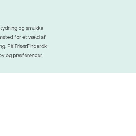
betydning og smukke
emsted for et væld af
ing. På FrisørFinder.dk
hov og præferencer.